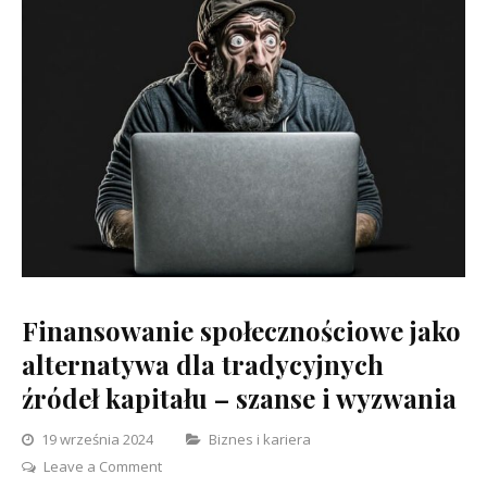
Finansowanie społecznościowe jako
alternatywa dla tradycyjnych
źródeł kapitału – szanse i wyzwania
Categories
19 września 2024
Biznes i kariera
on
Leave a Comment