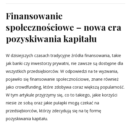
Finansowanie
społecznościowe
Finansowanie
jako
alternatywa
społecznościowe – nowa era
dla
pozyskiwania kapitału
tradycyjnych
źródeł
kapitału
W dzisiejszych czasach tradycyjne źródła finansowania, takie
–
jak banki czy inwestorzy prywatni, nie zawsze są dostępne dla
szanse
wszystkich przedsiębiorców. W odpowiedzi na te wyzwania,
i
pojawiło się finansowanie społecznościowe, znane również
wyzwania
jako crowdfunding, które zdobywa coraz większą popularność.
W tym artykule przyjrzymy się, co to takiego, jakie korzyści
niesie ze sobą oraz jakie pułapki mogą czekać na
przedsiębiorców, którzy zdecydują się na tę formę
pozyskiwania kapitału.