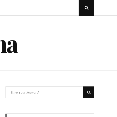
Open
Search
Popup
na
Search
Search
for: