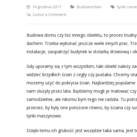
Categories
14 grudnia 2017
Budownictwo
tynki cem
on
Leave a Comment
Profesjonalne
tynki
Budowa domu czy też innego obiektu, to proces trudny i
podczas
dachem. Trzeba wykonać jeszcze wiele innych prac. Tr
budowy
instalacje, zaopatrzyć budynek w stolarkę drzwiową i ok
domu
Gdy uporamy się z tym wszystkim, taki obiekt należy za
widzieć brzydkich ścian z cegły czy pustaka. Chcemy ot
możemy użyć do pokrycia ścian. Najbardziej popularn
nam służyły przez lata. Będziemy mogli je malować czy
samodzielnie, ale nikomu bym tego nie radziła. Tu potr
przecież, by były one położone równo, by ściana czy suf
tynki maszynowe.
Dzięki temu ich grubość jest wszędzie taka sama. Jest