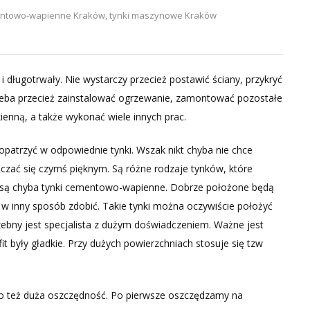
entowo-wapienne Kraków
,
tynki maszynowe Kraków
 długotrwały. Nie wystarczy przecież postawić ściany, przykryć
zeba przecież zainstalować ogrzewanie, zamontować pozostałe
ienną, a także wykonać wiele innych prac.
opatrzyć w odpowiednie tynki. Wszak nikt chyba nie chce
aczać się czymś pięknym. Są różne rodzaje tynków, które
e są chyba tynki cementowo-wapienne. Dobrze położone będą
 w inny sposób zdobić. Takie tynki można oczywiście położyć
zebny jest specjalista z dużym doświadczeniem. Ważne jest
it były gładkie. Przy dużych powierzchniach stosuje się tzw
 to też duża oszczędność. Po pierwsze oszczędzamy na