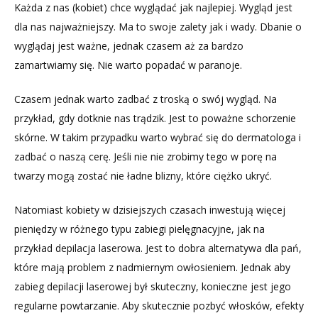
Każda z nas (kobiet) chce wyglądać jak najlepiej. Wygląd jest
laserowej
dla nas najważniejszy. Ma to swoje zalety jak i wady. Dbanie o
–
wyglądaj jest ważne, jednak czasem aż za bardzo
przeczytaj
zamartwiamy się. Nie warto popadać w paranoje.
Czasem jednak warto zadbać z troską o swój wygląd. Na
przykład, gdy dotknie nas trądzik. Jest to poważne schorzenie
skórne. W takim przypadku warto wybrać się do dermatologa i
zadbać o naszą cerę. Jeśli nie nie zrobimy tego w porę na
twarzy mogą zostać nie ładne blizny, które ciężko ukryć.
Natomiast kobiety w dzisiejszych czasach inwestują więcej
pieniędzy w różnego typu zabiegi pielęgnacyjne, jak na
przykład depilacja laserowa. Jest to dobra alternatywa dla pań,
które mają problem z nadmiernym owłosieniem. Jednak aby
zabieg depilacji laserowej był skuteczny, konieczne jest jego
regularne powtarzanie. Aby skutecznie pozbyć włosków, efekty