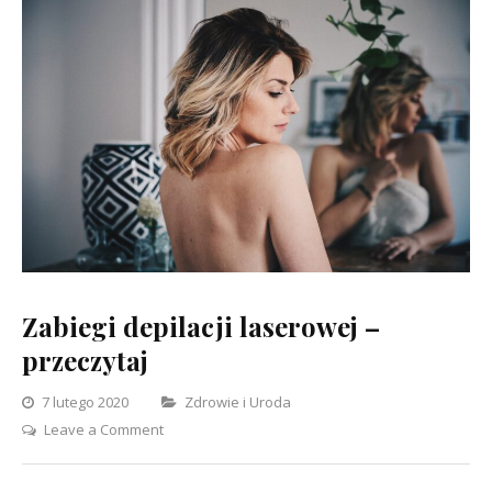
Zabiegi depilacji laserowej –
przeczytaj
Categories
7 lutego 2020
Zdrowie i Uroda
on
Leave a Comment
Zabiegi
depilacji