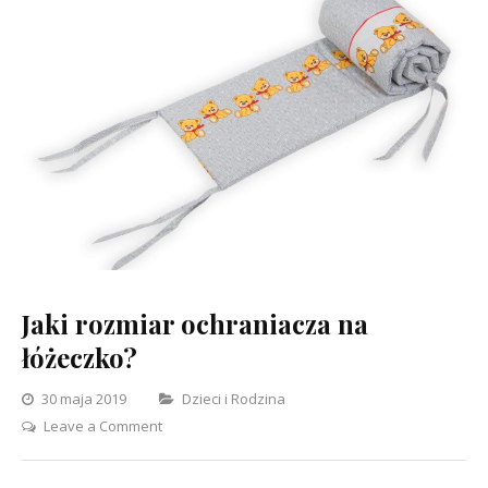
Jaki rozmiar ochraniacza na
łóżeczko?
Categories
30 maja 2019
Dzieci i Rodzina
on
Leave a Comment
Jaki
rozmiar