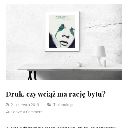
Druk, czy wciąż ma rację bytu?
Categories
21 czerwca 2019
Technologie
on
Leave a Comment
Druk,
czy