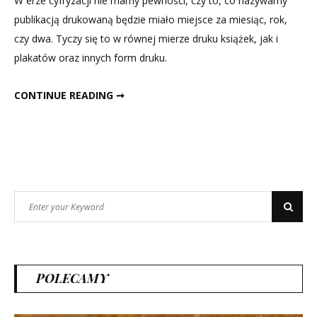
W erze cyfryzacji nie mamy pewności, czy to, co nazywamy
wciąż
publikacją drukowaną będzie miało miejsce za miesiąc, rok,
ma
czy dwa. Tyczy się to w równej mierze druku książek, jak i
rację
plakatów oraz innych form druku.
bytu?
DRUK, CZY WCIĄŻ MA RACJĘ BYTU?
CONTINUE READING ➞
Search
Search
for:
POLECAMY