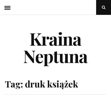
Skip
Ope
to
Sear
Popu
content
Kraina
Neptuna
Tag:
druk książek