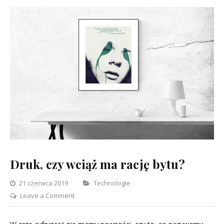
Druk, czy wciąż ma rację bytu?
Categories
21 czerwca 2019
Technologie
on
Leave a Comment
Druk,
czy