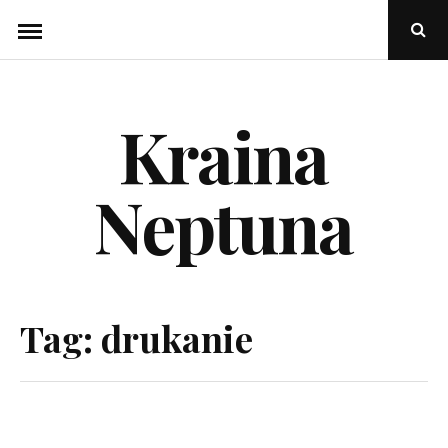
Skip
Ope
to
Sear
Popu
content
Kraina
Neptuna
Tag:
drukanie