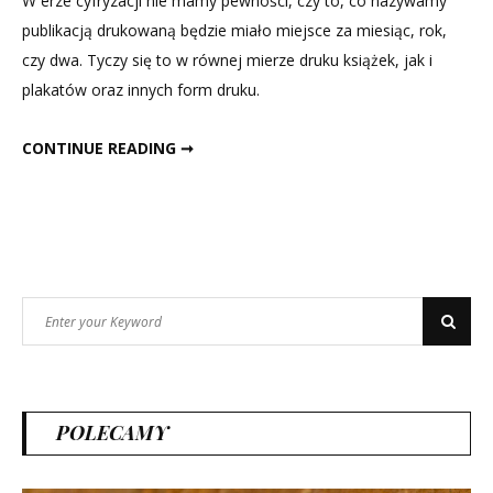
W erze cyfryzacji nie mamy pewności, czy to, co nazywamy
wciąż
publikacją drukowaną będzie miało miejsce za miesiąc, rok,
ma
czy dwa. Tyczy się to w równej mierze druku książek, jak i
rację
plakatów oraz innych form druku.
bytu?
DRUK, CZY WCIĄŻ MA RACJĘ BYTU?
CONTINUE READING ➞
Search
Search
for:
POLECAMY