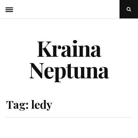
Skip
Ope
to
Sear
Popu
content
Kraina
Neptuna
Tag:
ledy