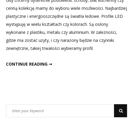
Gdy chcemy dyskretnie podświetlić schody, blat kuchenny czy
LED
cenną kolekcję mamy do wyboru wiele możliwości. Najbardziej
plastyczne i energooszczędne są światła ledowe. Profile LED
występuję w wielu kształtach czy kolorach. Są osłony
wykonane z plastiku, metalu czy aluminium. W zależności,
gdzie ma zostać użyty, i czy narażony będzie na czynniki
zewnętrzne, takiej trwałości wybieramy profil.
ESTETYCZNE OŚWIETLENIE LED
CONTINUE READING ➞
Search
Search
for: