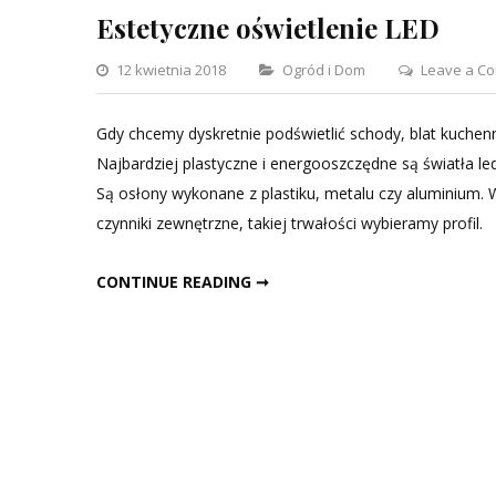
Estetyczne oświetlenie LED
Categories
12 kwietnia 2018
Ogród i Dom
Leave a C
Gdy chcemy dyskretnie podświetlić schody, blat kuche
Najbardziej plastyczne i energooszczędne są światła le
Są osłony wykonane z plastiku, metalu czy aluminium. W
czynniki zewnętrzne, takiej trwałości wybieramy profil.
ESTETYCZNE OŚWIETLENIE LED
CONTINUE READING ➞