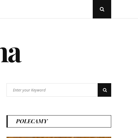
Open
Search
Popup
na
Search
Search
for:
POLECAMY