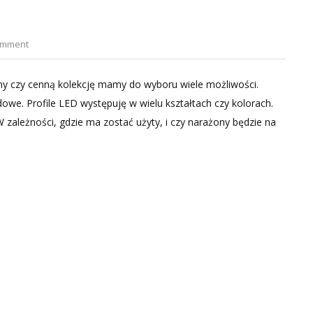
on
omment
Estetyczne
oświetlenie
nny czy cenną kolekcję mamy do wyboru wiele możliwości.
LED
dowe. Profile LED występuję w wielu kształtach czy kolorach.
 zależności, gdzie ma zostać użyty, i czy narażony będzie na